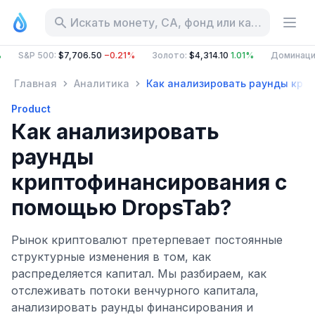
Искать монету, CA, фонд или категорию
&P 500
:
$7,706.50
−0.21%
Золото
:
$4,314.10
1.01%
Доминация BTC
Главная
Аналитика
Как анализировать раунды кри
Product
Как анализировать
раунды
криптофинансирования с
помощью DropsTab?
Рынок криптовалют претерпевает постоянные
структурные изменения в том, как
распределяется капитал. Мы разбираем, как
отслеживать потоки венчурного капитала,
анализировать раунды финансирования и