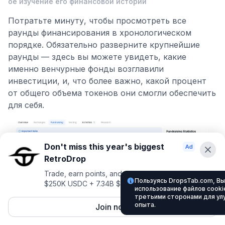
ое изучение его финансовой истории
Потратьте минуту, чтобы просмотреть все
раунды финансирования в хронологическом
порядке. Обязательно разверните крупнейшие
раунды — здесь вы можете увидеть, какие
именно венчурные фонды возглавили
инвестиции, и, что более важно, какой процент
от общего объема токенов они смогли обеспечить
для себя.
Don't miss this year's biggest
RetroDrop
Trade, earn points, and climb for a shot at up to
Пользуясь DropsTab.com, Вы
$250K USDC + 7.34B $TRUE
использование файлов cookie
третьими сторонами для ул
опыта.
Join now