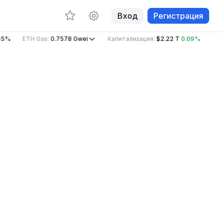
Вход
Регистрация
5%
ETH Gas
:
0.7578
Gwei
Капитализация
:
$2.22 T
0.09%
Объ