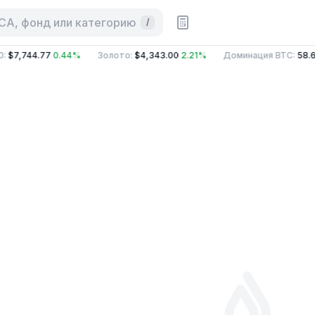
 CA, фонд или категорию
/
:
$7,744.77
0.44%
Золото
:
$4,343.00
2.21%
Доминация BTC
:
58.6