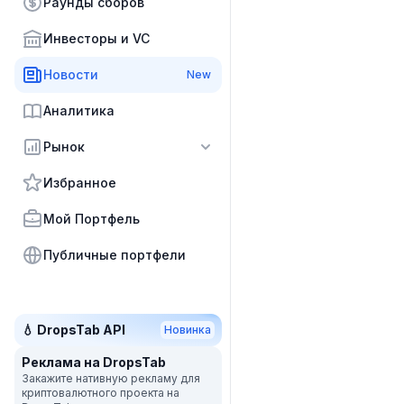
Раунды сборов
Инвесторы и VC
Новости
New
Аналитика
Рынок
Избранное
Мой Портфель
Публичные портфели
💧 DropsTab API
Новинка
Реклама на DropsTab
Закажите нативную рекламу для
криптовалютного проекта на