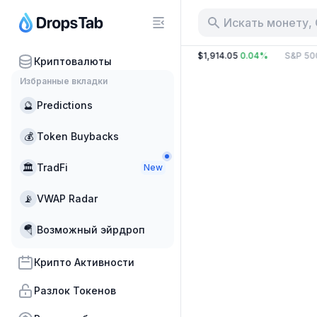
Искать монету,
7 B
1.66%
BTC
:
$64,866.21
0.50%
ETH
:
$1,914.05
0.04%
S&P 500
Криптовалюты
Избранные вкладки
🔮
Predictions
💰
Token Buybacks
🏛
TradFi
New
📡
VWAP Radar
🪂
Возможный эйрдроп
Крипто Активности
Разлок Токенов