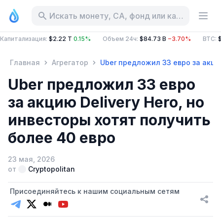
Искать монету, CA, фонд или категорию
Капитализация
:
$2.22 T
0.15%
Объем 24ч
:
$84.73 B
−3.70%
BTC
:
Главная
Агрегатор
Uber предложил 33 евро за акцию
Uber предложил 33 евро
за акцию Delivery Hero, но
инвесторы хотят получить
более 40 евро
23 мая, 2026
от
Cryptopolitan
Присоединяйтесь к нашим социальным сетям