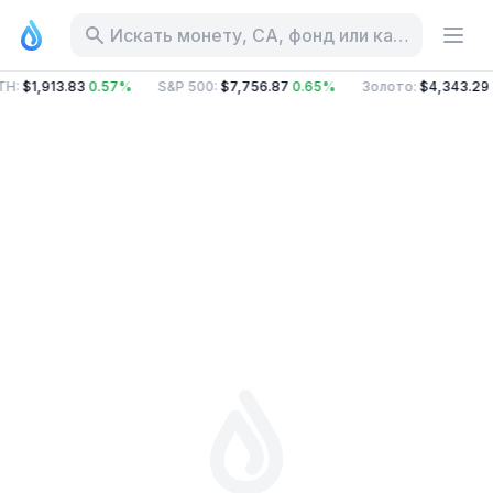
Искать монету, CA, фонд или категорию
TH
:
$1,913.83
0.57%
S&P 500
:
$7,756.87
0.65%
Золото
:
$4,343.29