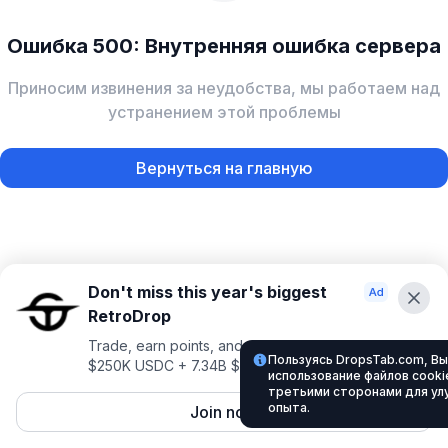
Ошибка 500: Внутренняя ошибка сервера
Приносим извинения за неудобства, мы работаем над
устранением этой проблемы
Вернуться на главную
Don't miss this year's biggest
RetroDrop
Trade, earn points, and climb for a shot at up to
Пользуясь DropsTab.com, Вы
$250K USDC + 7.34B $TRUE
использование файлов cookie
третьими сторонами для ул
опыта.
Join now