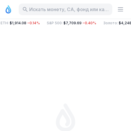
Искать монету, CA, фонд или категорию
ETH
:
$1,914.08
−0.14%
S&P 500
:
$7,709.69
−0.40%
Золото
:
$4,248