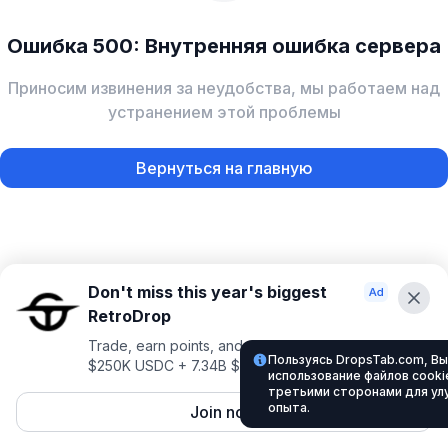
Ошибка 500: Внутренняя ошибка сервера
Приносим извинения за неудобства, мы работаем над
устранением этой проблемы
Вернуться на главную
Don't miss this year's biggest
RetroDrop
Trade, earn points, and climb for a shot at up to
Пользуясь DropsTab.com, Вы
$250K USDC + 7.34B $TRUE
использование файлов cookie
третьими сторонами для ул
опыта.
Join now