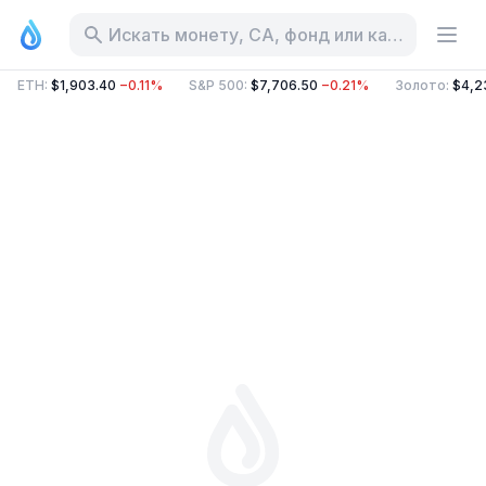
Искать монету, CA, фонд или категорию
ETH
:
$1,903.40
−0.11%
S&P 500
:
$7,706.50
−0.21%
Золото
:
$4,2