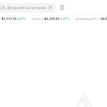
 CA, фонд или категорию
/
:
$7,737.74
0.27%
Золото
:
$4,335.60
2.07%
Доминация BTC
:
58.6