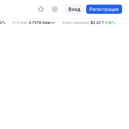
Вход
Регистрация
3%
ETH Gas
:
0.7578
Gwei
Капитализация
:
$2.22 T
0.18%
Объ