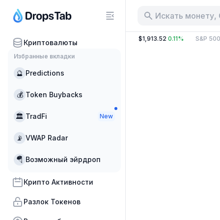
Искать монету,
 B
2.42%
BTC
:
$64,825.57
0.48%
ETH
:
$1,913.52
0.11%
S&P 500
Криптовалюты
Избранные вкладки
🔮
Predictions
💰
Token Buybacks
🏛
TradFi
New
📡
VWAP Radar
🪂
Возможный эйрдроп
Крипто Активности
Разлок Токенов