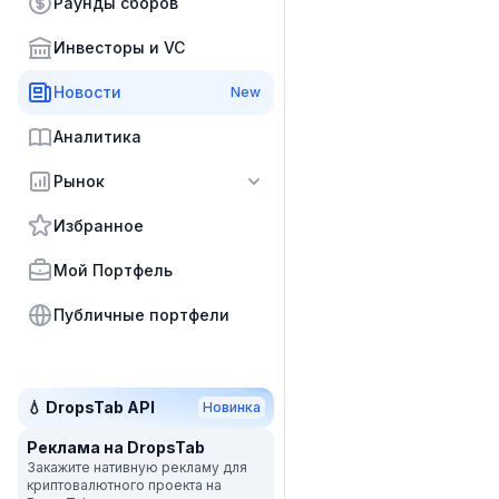
Раунды сборов
Инвесторы и VC
Новости
New
Аналитика
Рынок
Избранное
Мой Портфель
Публичные портфели
💧 DropsTab API
Новинка
Реклама на DropsTab
Закажите нативную рекламу для
криптовалютного проекта на