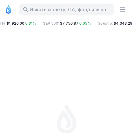
Искать монету, CA, фонд или категорию
TH
:
$1,920.00
0.31%
S&P 500
:
$7,756.87
0.65%
Золото
:
$4,343.29