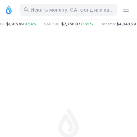
Искать монету, CA, фонд или категорию
TH
:
$1,915.99
0.54%
S&P 500
:
$7,756.87
0.65%
Золото
:
$4,343.29