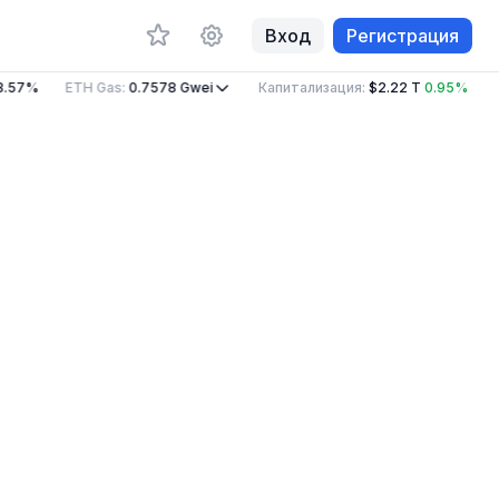
Вход
Регистрация
.57%
ETH Gas
:
0.7578
Gwei
Капитализация
:
$2.22 T
0.95%
О