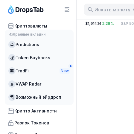
Искать монету,
6 B
2.97%
BTC
:
$64,930.00
0.97%
ETH
:
$1,914.14
2.28%
S&P 50
Криптовалюты
Избранные вкладки
🔮
Predictions
💰
Token Buybacks
🏛
TradFi
New
📡
VWAP Radar
🪂
Возможный эйрдроп
Крипто Активности
Разлок Токенов