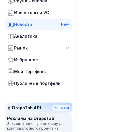
Раунды сборов
Инвесторы и VC
Новости
New
Аналитика
Рынок
Избранное
Мой Портфель
Публичные портфели
💧 DropsTab API
Новинка
Реклама на DropsTab
Закажите нативную рекламу для
криптовалютного проекта на