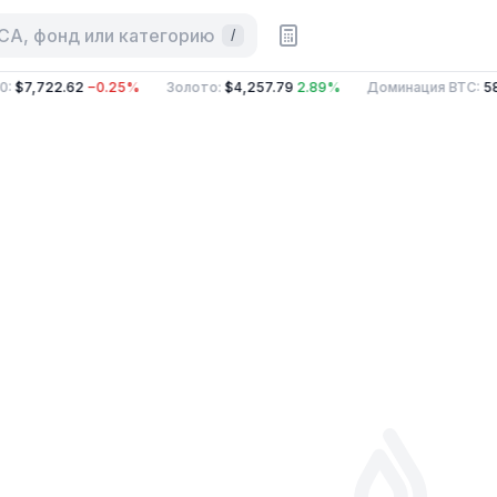
 CA, фонд или категорию
/
0
:
$7,722.62
−0.25%
Золото
:
$4,257.79
2.89%
Доминация BTC
:
58