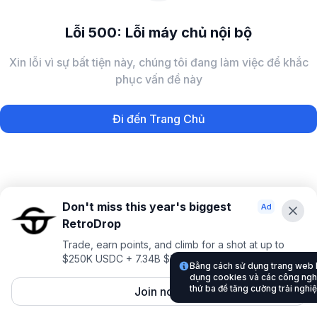
Lỗi 500: Lỗi máy chủ nội bộ
Xin lỗi vì sự bất tiện này, chúng tôi đang làm việc để khắc
phục vấn đề này
Đi đến Trang Chủ
Don't miss this year's biggest
RetroDrop
Trade, earn points, and climb for a shot at up to
$250K USDC + 7.34B $TRUE
Bằng cách sử dụng trang web
dụng cookies và các công nghệ
thứ ba để tăng cường trải nghi
Join now