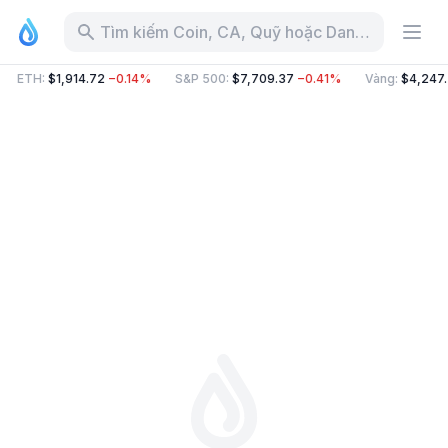
Tìm kiếm Coin, CA, Quỹ hoặc Danh mục
ETH
:
$1,914.72
−0.14%
S&P 500
:
$7,709.37
−0.41%
Vàng
:
$4,247.