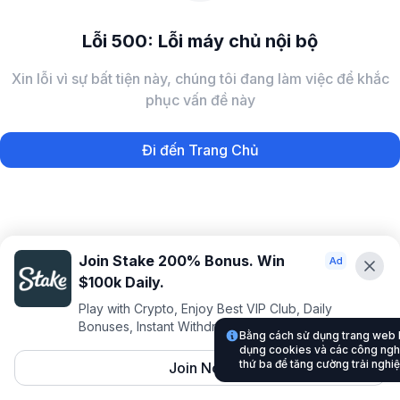
Lỗi 500: Lỗi máy chủ nội bộ
Xin lỗi vì sự bất tiện này, chúng tôi đang làm việc để khắc
phục vấn đề này
Đi đến Trang Chủ
Join Stake 200% Bonus. Win
$100k Daily.
Play with Crypto, Enjoy Best VIP Club, Daily
Bonuses, Instant Withdrawals.
Bằng cách sử dụng trang web
dụng cookies và các công nghệ
thứ ba để tăng cường trải nghi
Join Now