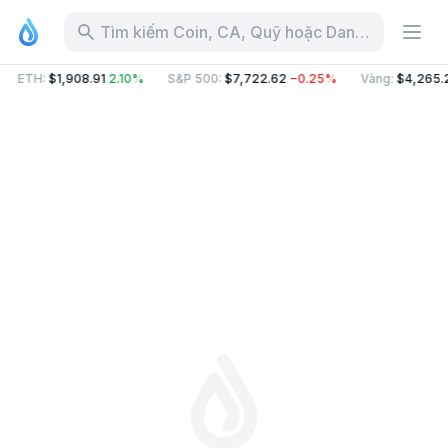
Tìm kiếm Coin, CA, Quỹ hoặc Danh mục
ETH
:
$1,908.91
2.10%
S&P 500
:
$7,722.62
−0.25%
Vàng
:
$4,265.