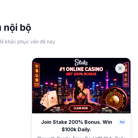
 nội bộ
c để khắc phục vấn đề này
Join Stake 200% Bonus. Win
$100k Daily.