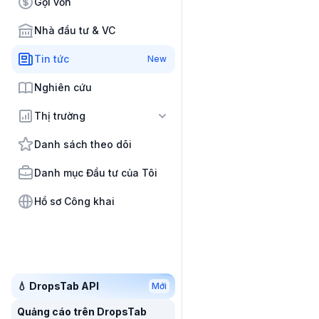
Gọi vốn
Nhà đầu tư & VC
Tin tức
New
Nghiên cứu
Thị trường
Danh sách theo dõi
Danh mục Đầu tư của Tôi
Hồ sơ Công khai
💧 DropsTab API
Mới
Quảng cáo trên DropsTab