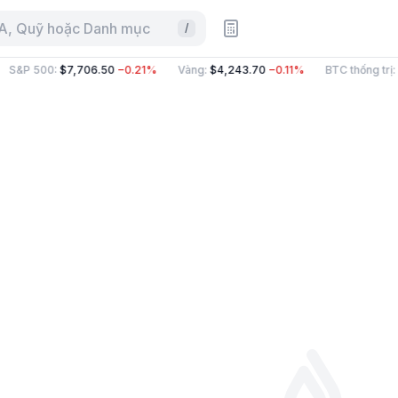
CA, Quỹ hoặc Danh mục
/
S&P 500
:
$7,706.50
−0.21%
Vàng
:
$4,243.70
−0.11%
BTC thống trị
: