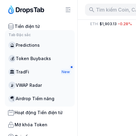
Tìm kiếm Coin, 
6.33 B
−16.00%
BTC
:
$64,326.00
−0.42%
ETH
:
$1,903.13
−0.28%
Tiền điện tử
Tab Đặc sắc
🔮
Predictions
💰
Token Buybacks
🏛
TradFi
New
📡
VWAP Radar
🪂
Airdrop Tiềm năng
Hoạt động Tiền điện tử
Mở khóa Token