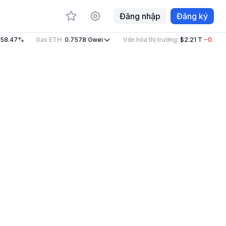
Đăng nhập
Đăng ký
58.47%
Gas ETH
:
0.7578
Gwei
Vốn hóa thị trường
:
$2.21 T
−0.41%