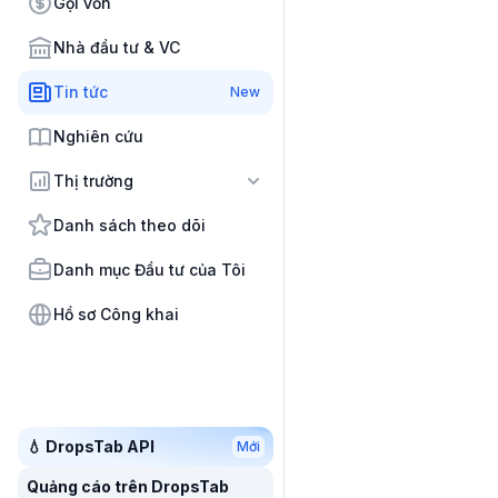
Gọi vốn
Nhà đầu tư & VC
Tin tức
New
Nghiên cứu
Thị trường
Danh sách theo dõi
Danh mục Đầu tư của Tôi
Hồ sơ Công khai
💧 DropsTab API
Mới
Quảng cáo trên DropsTab