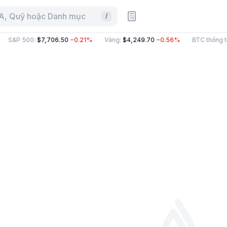
CA, Quỹ hoặc Danh mục
/
S&P 500
:
$7,706.50
−0.21%
Vàng
:
$4,249.70
−0.56%
BTC thống tr