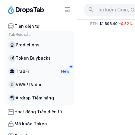
Tìm kiếm Coin, 
75.87 B
−16.20%
BTC
:
$64,169.00
−0.69%
ETH
:
$1,898.40
−0.52%
Tiền điện tử
Tab Đặc sắc
🔮
Predictions
💰
Token Buybacks
🏛
TradFi
New
📡
VWAP Radar
🪂
Airdrop Tiềm năng
Hoạt động Tiền điện tử
Mở khóa Token