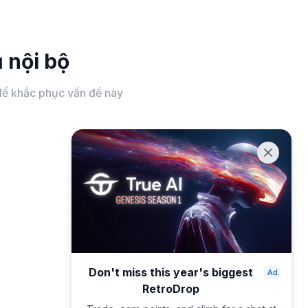
 nội bộ
c để khắc phục vấn đề này
Don't miss this year's biggest
RetroDrop