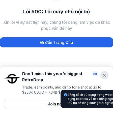
Lỗi 500: Lỗi máy chủ nội bộ
Xin lỗi vì sự bất tiện này, chúng tôi đang làm việc để khắc
phục vấn đề này
Đi đến Trang Chủ
Don't miss this year's biggest
RetroDrop
Trade, earn points, and climb for a shot at up to
$250K USDC + 7.34B $TRUE
Bằng cách sử dụng trang web
dụng cookies và các công nghệ
thứ ba để tăng cường trải nghi
Join now