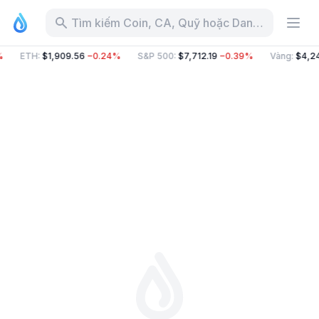
Tìm kiếm Coin, CA, Quỹ hoặc Danh mục
%
ETH
:
$1,909.56
−0.24%
S&P 500
:
$7,712.19
−0.39%
Vàng
:
$4,2