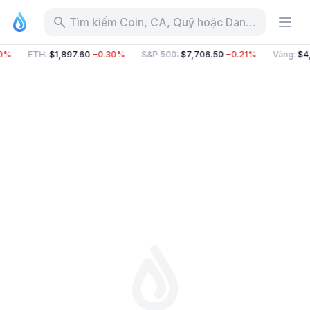
Tìm kiếm Coin, CA, Quỹ hoặc Danh mục
0%
ETH
:
$1,897.60
−0.30%
S&P 500
:
$7,706.50
−0.21%
Vàng
:
$4