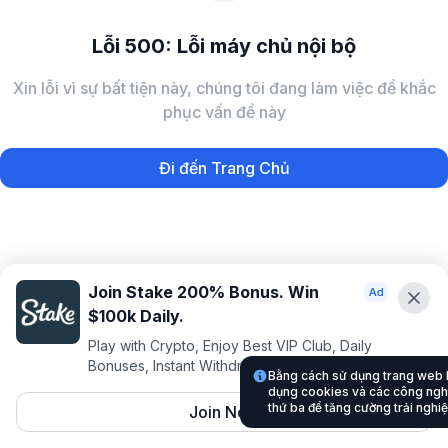
Lỗi 500: Lỗi máy chủ nội bộ
Xin lỗi vì sự bất tiện này, chúng tôi đang làm việc để khắc
phục vấn đề này
Đi đến Trang Chủ
Join Stake 200% Bonus. Win
$100k Daily.
Play with Crypto, Enjoy Best VIP Club, Daily
Bonuses, Instant Withdrawals.
Bằng cách sử dụng trang web
dụng cookies và các công nghệ
thứ ba để tăng cường trải nghi
Join Now