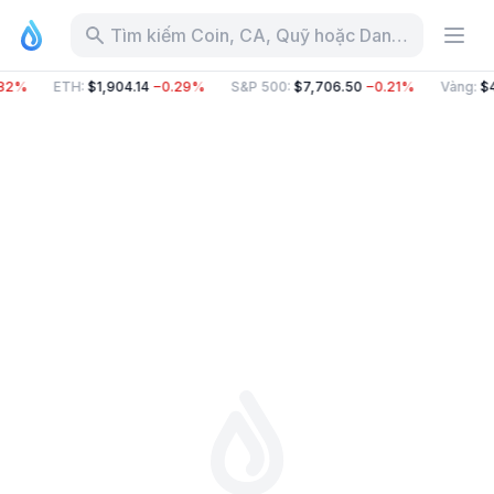
Tìm kiếm Coin, CA, Quỹ hoặc Danh mục
82%
ETH
:
$1,904.14
−0.29%
S&P 500
:
$7,706.50
−0.21%
Vàng
:
$4