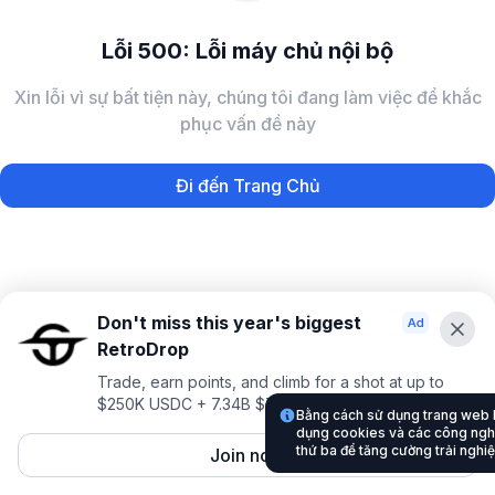
Lỗi 500: Lỗi máy chủ nội bộ
Xin lỗi vì sự bất tiện này, chúng tôi đang làm việc để khắc
phục vấn đề này
Đi đến Trang Chủ
Don't miss this year's biggest
RetroDrop
Trade, earn points, and climb for a shot at up to
$250K USDC + 7.34B $TRUE
Bằng cách sử dụng trang web
dụng cookies và các công nghệ
thứ ba để tăng cường trải nghi
Join now