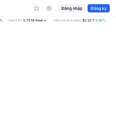
Đăng nhập
Đăng ký
%
Gas ETH
:
0.7578
Gwei
Vốn hóa thị trường
:
$2.22 T
0.66%
Khố