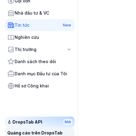
Gọi vốn
Nhà đầu tư & VC
Tin tức
New
Nghiên cứu
Thị trường
Danh sách theo dõi
Danh mục Đầu tư của Tôi
Hồ sơ Công khai
💧 DropsTab API
Mới
Quảng cáo trên DropsTab