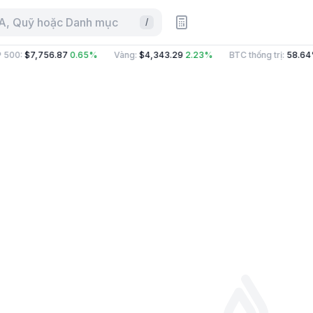
CA, Quỹ hoặc Danh mục
/
 500
:
$7,756.87
0.65%
Vàng
:
$4,343.29
2.23%
BTC thống trị
:
58.64