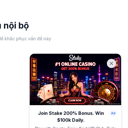
 nội bộ
c để khắc phục vấn đề này
Join Stake 200% Bonus. Win
$100k Daily.