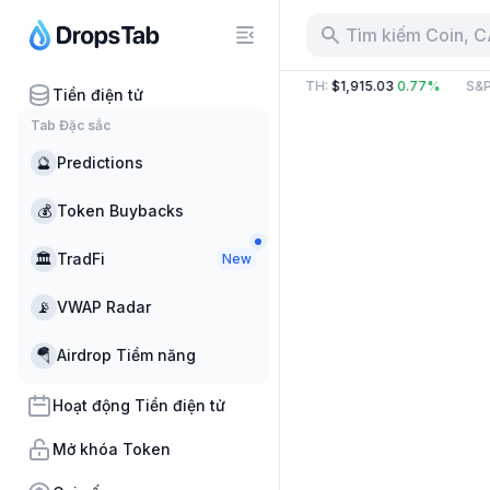
Tìm kiếm Coin, 
.89 B
10.82%
BTC
:
$64,889.06
1.01%
ETH
:
$1,915.03
0.77%
S&P
Tiền điện tử
Tab Đặc sắc
🔮
Predictions
💰
Token Buybacks
🏛
TradFi
New
📡
VWAP Radar
🪂
Airdrop Tiềm năng
Hoạt động Tiền điện tử
Mở khóa Token