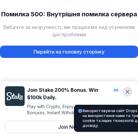
Помилка 500: Внутрішня помилка сервера
Вибачте за незручності, ми працюємо над усуненням
цієї проблеми
Перейти на головну сторінку
Join Stake 200% Bonus. Win
$100k Daily.
Play with Crypto, Enjoy Best VIP Club, Daily
Використовуючи сайт Drops
Bonuses, Instant Withdrawals.
на використання нами та тр
cookie та інших технологій 
досвіду.
Join Now