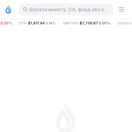
Шукати монету, CA, фонд або категорію
0.20%
ETH
:
$1,917.94
0.14%
S&P 500
:
$7,756.87
0.00%
Золото