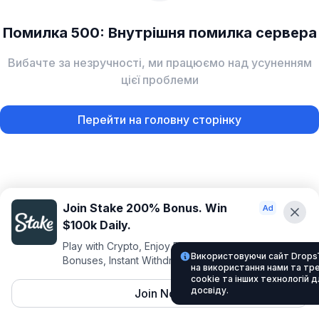
Помилка 500: Внутрішня помилка сервера
Вибачте за незручності, ми працюємо над усуненням
цієї проблеми
Перейти на головну сторінку
Join Stake 200% Bonus. Win
$100k Daily.
Play with Crypto, Enjoy Best VIP Club, Daily
Використовуючи сайт Drops
Bonuses, Instant Withdrawals.
на використання нами та тр
cookie та інших технологій 
досвіду.
Join Now