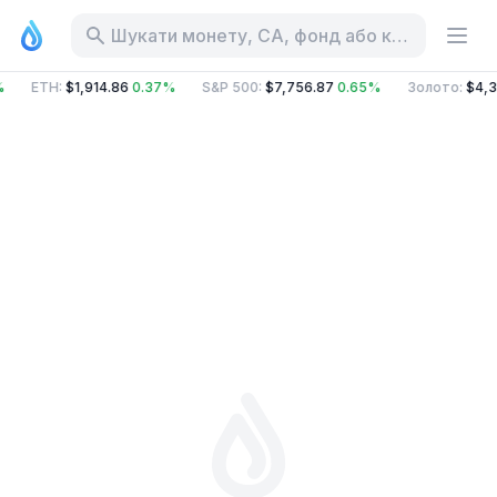
Шукати монету, CA, фонд або категорію
%
ETH
:
$1,914.86
0.37%
S&P 500
:
$7,756.87
0.65%
Золото
:
$4,3