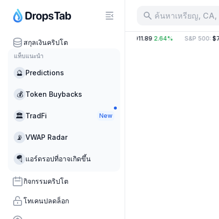
ค้นหาเหรียญ, CA, 
1.59%
BTC
:
$64,876.64
1.31%
ETH
:
$1,911.89
2.64%
S&P 500
:
$7
สกุลเงินคริปโต
แท็บแนะนำ
🔮
Predictions
💰
Token Buybacks
🏛
TradFi
New
📡
VWAP Radar
🪂
แอร์ดรอปที่อาจเกิดขึ้น
กิจกรรมคริปโต
โทเคนปลดล็อก