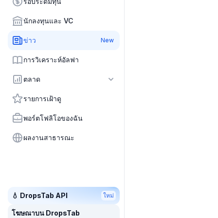
รอบระดมทุน
นักลงทุนและ VC
ข่าว
New
การวิเคราะห์อัลฟา
ตลาด
รายการเฝ้าดู
พอร์ตโฟลิโอของฉัน
ผลงานสาธารณะ
💧 DropsTab API
ใหม่
โฆษณาบน DropsTab