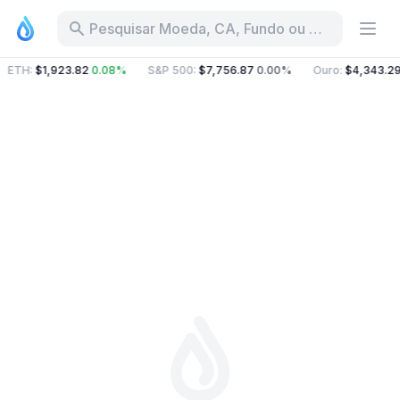
Pesquisar Moeda, CA, Fundo ou Categoria
ETH
:
$1,923.82
0.08%
S&P 500
:
$7,756.87
0.00%
Ouro
:
$4,343.29