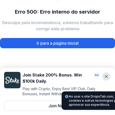
Erro 500: Erro interno do servidor
Desculpe pela inconveniência, estamos trabalhando para
corrigir este problema
Ir para a página inicial
Join Stake 200% Bonus. Win
$100k Daily.
Play with Crypto, Enjoy Best VIP Club, Daily
Bonuses, Instant Withdrawals.
Ao usar o site DropsTab.com
cookies e outras tecnologias 
aprimorar sua experiência.
Join Now