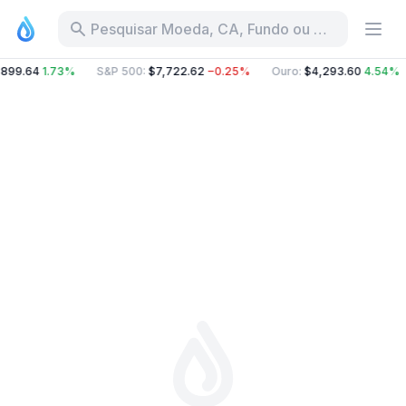
Pesquisar Moeda, CA, Fundo ou Categoria
,899.64
1.73%
S&P 500
:
$7,722.62
−0.25%
Ouro
:
$4,293.60
4.54%