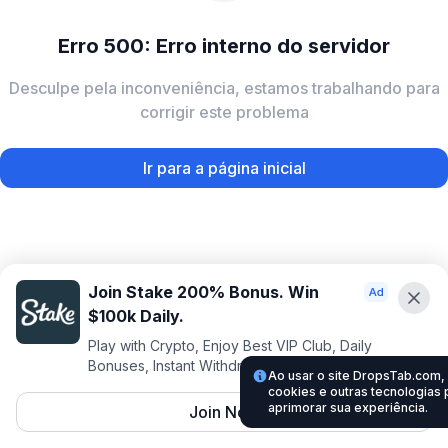
Erro 500: Erro interno do servidor
Desculpe pela inconveniência, estamos trabalhando para
corrigir este problema
Ir para a página inicial
Join Stake 200% Bonus. Win
$100k Daily.
Play with Crypto, Enjoy Best VIP Club, Daily
Bonuses, Instant Withdrawals.
Ao usar o site DropsTab.com
cookies e outras tecnologias 
aprimorar sua experiência.
Join Now