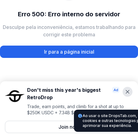
Erro 500: Erro interno do servidor
Desculpe pela inconveniência, estamos trabalhando para
corrigir este problema
Ir para a página inicial
Don't miss this year's biggest
RetroDrop
Trade, earn points, and climb for a shot at up to
$250K USDC + 7.34B $TRUE
Ao usar o site DropsTab.com
cookies e outras tecnologias 
aprimorar sua experiência.
Join now