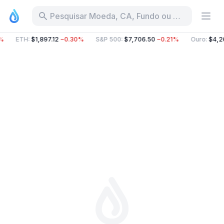
Pesquisar Moeda, CA, Fundo ou Categoria
%
ETH
:
$1,897.12
−0.30%
S&P 500
:
$7,706.50
−0.21%
Ouro
:
$4,2