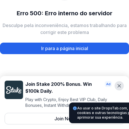
Erro 500: Erro interno do servidor
Desculpe pela inconveniência, estamos trabalhando para
corrigir este problema
Ir para a página inicial
Join Stake 200% Bonus. Win
$100k Daily.
Play with Crypto, Enjoy Best VIP Club, Daily
Bonuses, Instant Withdrawals.
Ao usar o site DropsTab.com
cookies e outras tecnologias 
aprimorar sua experiência.
Join Now