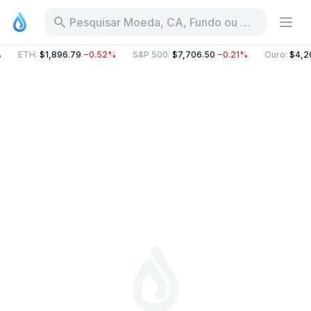
Pesquisar Moeda, CA, Fundo ou Categoria
%
ETH
:
$1,896.79
−0.52%
S&P 500
:
$7,706.50
−0.21%
Ouro
:
$4,2