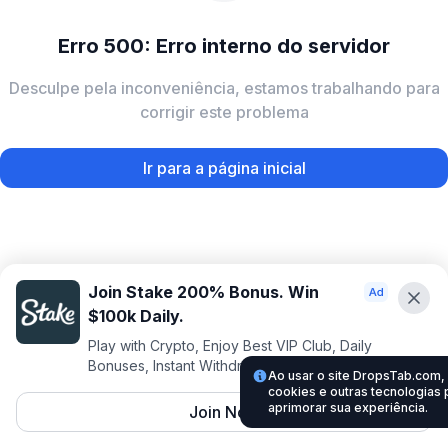
Erro 500: Erro interno do servidor
Desculpe pela inconveniência, estamos trabalhando para
corrigir este problema
Ir para a página inicial
Join Stake 200% Bonus. Win
$100k Daily.
Play with Crypto, Enjoy Best VIP Club, Daily
Bonuses, Instant Withdrawals.
Ao usar o site DropsTab.com
cookies e outras tecnologias 
aprimorar sua experiência.
Join Now