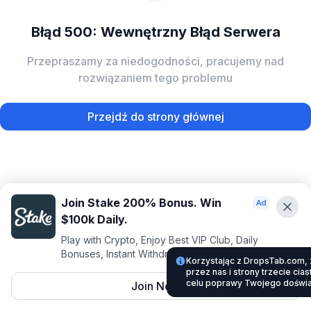
Błąd 500: Wewnętrzny Błąd Serwera
Przepraszamy za niedogodności, pracujemy nad
rozwiązaniem tego problemu
Przejdź do strony głównej
Join Stake 200% Bonus. Win
$100k Daily.
Play with Crypto, Enjoy Best VIP Club, Daily
Bonuses, Instant Withdrawals.
Korzystając z DropsTab.com, 
przez nas i strony trzecie cias
celu poprawy Twojego doświa
Join Now