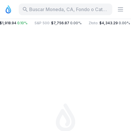
Buscar Moneda, CA, Fondo o Categoría
$1,918.94
0.10%
S&P 500
:
$7,756.87
0.00%
Złoto
:
$4,343.29
0.00%