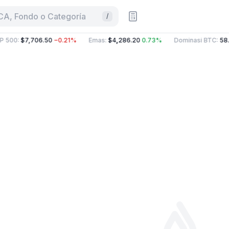
CA, Fondo o Categoría
/
 500
:
$7,706.50
−0.21%
Emas
:
$4,286.20
0.73%
Dominasi BTC
:
58.