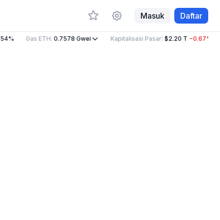
Masuk
Daftar
54%
Gas ETH
:
0.7578
Gwei
Kapitalisasi Pasar
:
$2.20 T
−0.67%