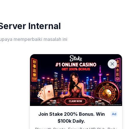
erver Internal
upaya memperbaiki masalah ini
Join Stake 200% Bonus. Win
$100k Daily.