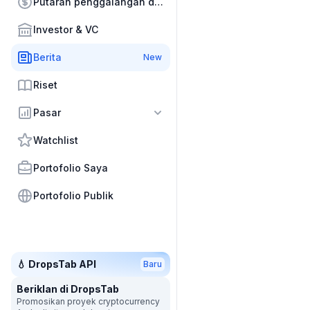
Putaran penggalangan dana
Investor & VC
Berita
New
Riset
Pasar
Watchlist
Portofolio Saya
Portofolio Publik
💧 DropsTab API
Baru
Beriklan di DropsTab
Promosikan proyek cryptocurrency