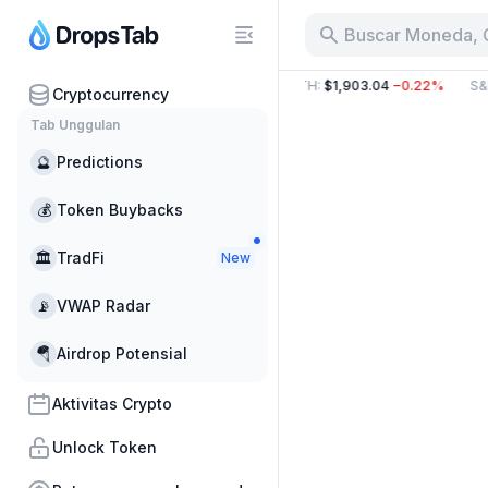
Buscar Moneda, 
B
−13.85%
BTC
:
$64,367.77
−0.65%
ETH
:
$1,903.04
−0.22%
S&P
Cryptocurrency
Tab Unggulan
🔮
Predictions
💰
Token Buybacks
🏛
TradFi
New
📡
VWAP Radar
🪂
Airdrop Potensial
Aktivitas Crypto
Unlock Token