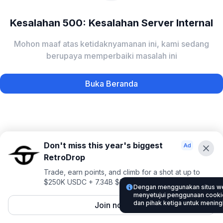
Kesalahan 500: Kesalahan Server Internal
Mohon maaf atas ketidaknyamanan ini, kami sedang
berupaya memperbaiki masalah ini
Buka Beranda
Don't miss this year's biggest
RetroDrop
Trade, earn points, and climb for a shot at up to
$250K USDC + 7.34B $TRUE
Dengan menggunakan situs w
menyetujui penggunaan cookie 
dan pihak ketiga untuk menin
Join now