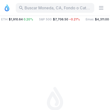
Buscar Moneda, CA, Fondo o Categoría
ETH
:
$1,910.64
0.20%
S&P 500
:
$7,706.50
−0.21%
Emas
:
$4,311.00