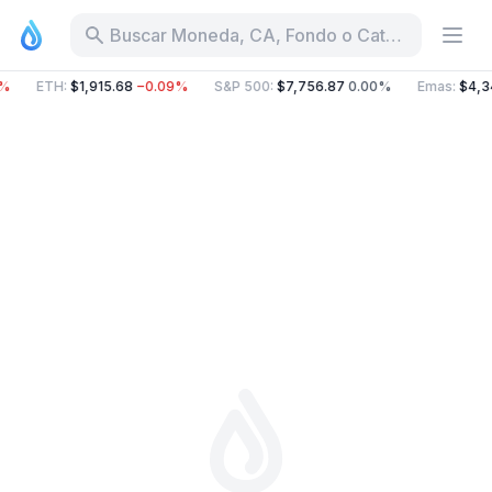
Buscar Moneda, CA, Fondo o Categoría
%
ETH
:
$1,915.68
−0.09%
S&P 500
:
$7,756.87
0.00%
Emas
:
$4,3