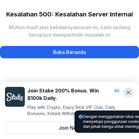
Kesalahan 500: Kesalahan Server Internal
Mohon maaf atas ketidaknyamanan ini, kami sedang
berupaya memperbaiki masalah ini
Buka Beranda
Join Stake 200% Bonus. Win
$100k Daily.
Play with Crypto, Enjoy Best VIP Club, Daily
Bonuses, Instant Withdrawals.
Dengan menggunakan situs w
menyetujui penggunaan cookie 
dan pihak ketiga untuk menin
Join Now