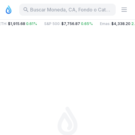
Buscar Moneda, CA, Fondo o Categoría
ETH
:
$1,915.68
0.61%
S&P 500
:
$7,756.87
0.65%
Emas
:
$4,338.20
2