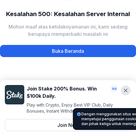
Kesalahan 500: Kesalahan Server Internal
Mohon maaf atas ketidaknyamanan ini, kami sedang
berupaya memperbaiki masalah ini
Buka Beranda
Join Stake 200% Bonus. Win
$100k Daily.
Play with Crypto, Enjoy Best VIP Club, Daily
Bonuses, Instant Withdrawals.
Dengan menggunakan situs w
menyetujui penggunaan cookie 
dan pihak ketiga untuk menin
Join Now