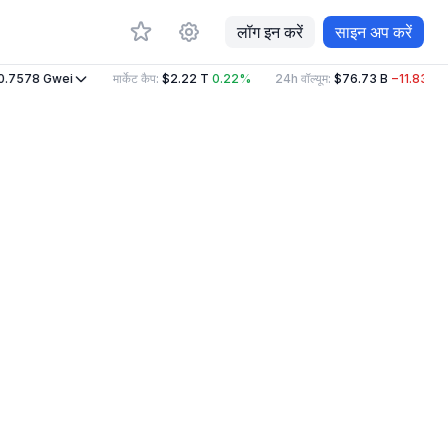
लॉग इन करें
साइन अप करें
.7578
Gwei
मार्केट कैप
:
$2.22 T
0.22%
24h वॉल्यूम
:
$76.73 B
−11.83%