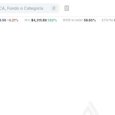
CA, Fondo o Categoría
/
.50
−0.21%
सोना
:
$4,315.89
1.03%
बीटीसी का दबदबा
:
58.60%
ETH गैस
:
0