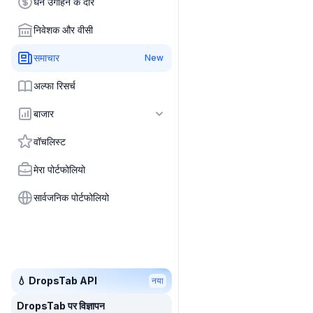
धन उगाहने के दौर
निवेशक और वीसी
समाचार
New
अल्फा रिसर्च
बाजार
वॉचलिस्ट
मेरा पोर्टफोलियो
सार्वजनिक पोर्टफोलियो
💧 DropsTab API
नया
DropsTab पर विज्ञापन