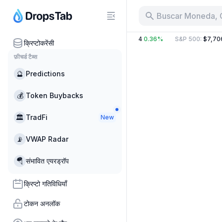
Buscar Moneda, 
%
BTC
:
$64,832.40
0.28%
ETH
:
$1,914.34
0.36%
S&P 500
:
$7,706
क्रिप्टोकरेंसी
फ़ीचर्ड टैब्स
🔮
Predictions
💰
Token Buybacks
🏛
TradFi
New
📡
VWAP Radar
🪂
संभावित एयरड्रॉप
क्रिप्टो गतिविधियाँ
टोकन अनलॉक