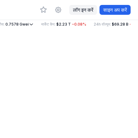
लॉग इन करें
साइन अप करें
स
:
0.7578
Gwei
मार्केट कैप
:
$2.23 T
−0.08%
24h वॉल्यूम
:
$69.28 B
−11.1