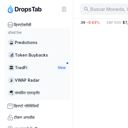
Buscar Moneda, 
%
BTC
:
$64,986.77
−0.17%
ETH
:
$1,920.39
−0.43%
S&P 500
:
$7,
क्रिप्टोकरेंसी
फ़ीचर्ड टैब्स
🔮
Predictions
💰
Token Buybacks
🏛
TradFi
New
📡
VWAP Radar
🪂
संभावित एयरड्रॉप
क्रिप्टो गतिविधियाँ
टोकन अनलॉक