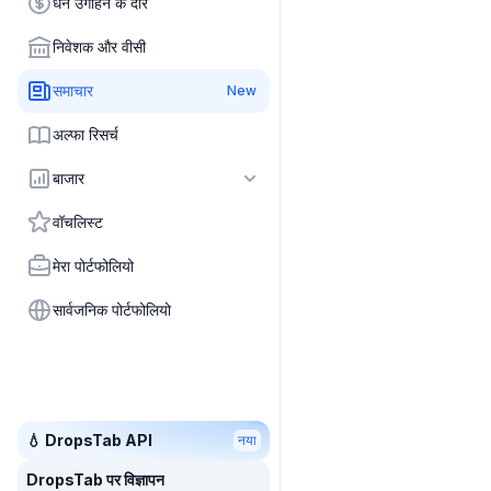
धन उगाहने के दौर
निवेशक और वीसी
समाचार
New
अल्फा रिसर्च
बाजार
वॉचलिस्ट
मेरा पोर्टफोलियो
सार्वजनिक पोर्टफोलियो
💧 DropsTab API
नया
DropsTab पर विज्ञापन