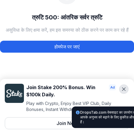
त्रुटि 500: आंतरिक सर्वर त्रुटि
असुविधा के लिए क्षमा करें, हम इस समस्या को ठीक करने पर काम कर रहे हैं
होमपेज पर जाएं
Join Stake 200% Bonus. Win
$100k Daily.
Play with Crypto, Enjoy Best VIP Club, Daily
Bonuses, Instant Withdrawals.
DropsTab.com वेबसाइट का उपयोग करके, 
आपके अनुभव को बढ़ाने के लिए कुकीज़ औ
हैं।
Join Now