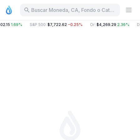
Buscar Moneda, CA, Fondo o Categoría
02.15
1.69%
S&P 500
:
$7,722.62
−0.25%
Or
:
$4,269.29
2.36%
D