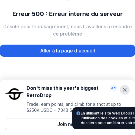
Erreur 500 : Erreur interne du serveur
Désolé pour le désagrément, nous travaillons à résoudre
ce problème
Aller à la page d'accueil
Don't miss this year's biggest
RetroDrop
Trade, earn points, and climb for a shot at up to
$250K USDC + 7.34B $TRUE
En utilisant le site Web Drop
l'utilisation des cookies et au
des tiers pour améliorer votr
Join now