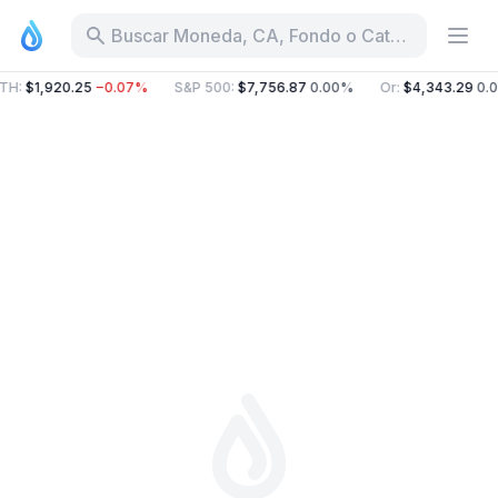
Buscar Moneda, CA, Fondo o Categoría
TH
:
$1,920.25
−0.07%
S&P 500
:
$7,756.87
0.00%
Or
:
$4,343.29
0.