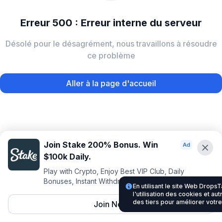
Erreur 500 : Erreur interne du serveur
Désolé pour le désagrément, nous travaillons à résoudre
ce problème
Aller à la page d'accueil
Join Stake 200% Bonus. Win
$100k Daily.
Play with Crypto, Enjoy Best VIP Club, Daily
Bonuses, Instant Withdrawals.
En utilisant le site Web Drop
l'utilisation des cookies et au
des tiers pour améliorer votr
Join Now