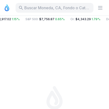
Buscar Moneda, CA, Fondo o Categoría
1,917.02
1.15%
S&P 500
:
$7,756.87
0.65%
Or
:
$4,343.29
1.79%
D