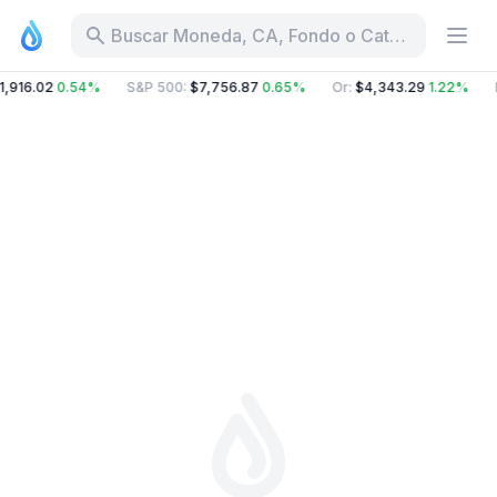
Buscar Moneda, CA, Fondo o Categoría
1,916.02
0.54%
S&P 500
:
$7,756.87
0.65%
Or
:
$4,343.29
1.22%