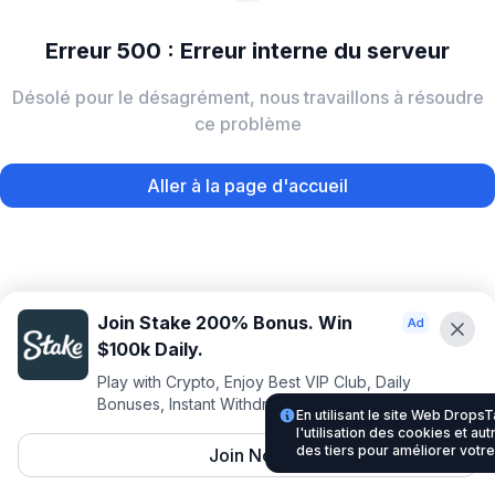
Erreur 500 : Erreur interne du serveur
Désolé pour le désagrément, nous travaillons à résoudre
ce problème
Aller à la page d'accueil
Join Stake 200% Bonus. Win
$100k Daily.
Play with Crypto, Enjoy Best VIP Club, Daily
Bonuses, Instant Withdrawals.
En utilisant le site Web Drop
l'utilisation des cookies et au
des tiers pour améliorer votr
Join Now