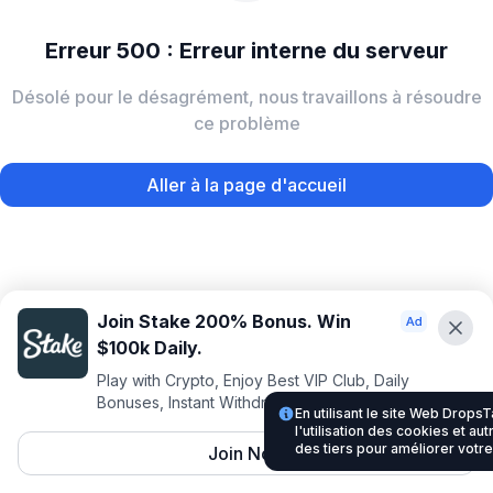
Erreur 500 : Erreur interne du serveur
Désolé pour le désagrément, nous travaillons à résoudre
ce problème
Aller à la page d'accueil
Join Stake 200% Bonus. Win
$100k Daily.
Play with Crypto, Enjoy Best VIP Club, Daily
Bonuses, Instant Withdrawals.
En utilisant le site Web Drop
l'utilisation des cookies et au
des tiers pour améliorer votr
Join Now