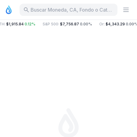
Buscar Moneda, CA, Fondo o Categoría
TH
:
$1,915.84
0.12%
S&P 500
:
$7,756.87
0.00%
Or
:
$4,343.29
0.00