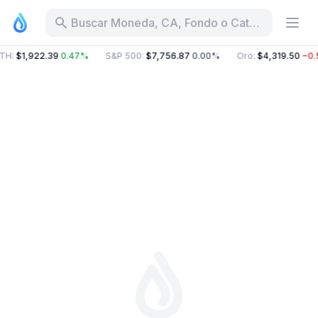
Buscar Moneda, CA, Fondo o Categoría
TH
:
$1,922.39
0.47%
S&P 500
:
$7,756.87
0.00%
Oro
:
$4,319.50
−0.