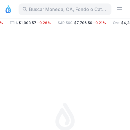
Buscar Moneda, CA, Fondo o Categoría
7%
ETH
:
$1,903.57
−0.26%
S&P 500
:
$7,706.50
−0.21%
Oro
:
$4,2