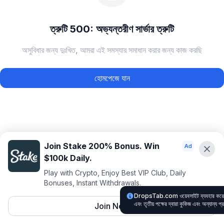
ত্রুটি 500: অভ্যন্তরীণ সার্ভার ত্রুটি
অসুবিধার জন্য দুঃখিত, আমরা এই সমস্যার সমাধান করার জন্য কাজ করছি
হোমপেজে যান
Join Stake 200% Bonus. Win
$100k Daily.
Play with Crypto, Enjoy Best VIP Club, Daily
Bonuses, Instant Withdrawals.
DropsTab.com ওয়েবসাইট ব্যবহার করে, 
এবং তৃতীয় পক্ষের দ্বারা কুকিজ এবং অন্যান্য প
Join Now