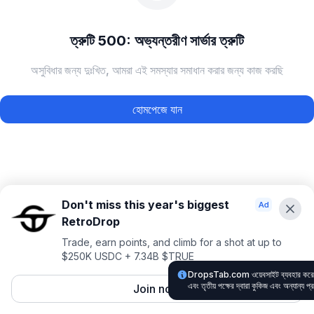
ত্রুটি 500: অভ্যন্তরীণ সার্ভার ত্রুটি
অসুবিধার জন্য দুঃখিত, আমরা এই সমস্যার সমাধান করার জন্য কাজ করছি
হোমপেজে যান
Don't miss this year's biggest
RetroDrop
Trade, earn points, and climb for a shot at up to
$250K USDC + 7.34B $TRUE
DropsTab.com ওয়েবসাইট ব্যবহার করে, 
এবং তৃতীয় পক্ষের দ্বারা কুকিজ এবং অন্যান্য প
Join now