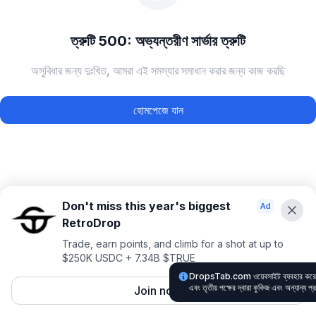
ত্রুটি 500: অভ্যন্তরীণ সার্ভার ত্রুটি
অসুবিধার জন্য দুঃখিত, আমরা এই সমস্যার সমাধান করার জন্য কাজ করছি
হোমপেজে যান
Don't miss this year's biggest
RetroDrop
Trade, earn points, and climb for a shot at up to
$250K USDC + 7.34B $TRUE
DropsTab.com ওয়েবসাইট ব্যবহার করে, 
এবং তৃতীয় পক্ষের দ্বারা কুকিজ এবং অন্যান্য প
Join now