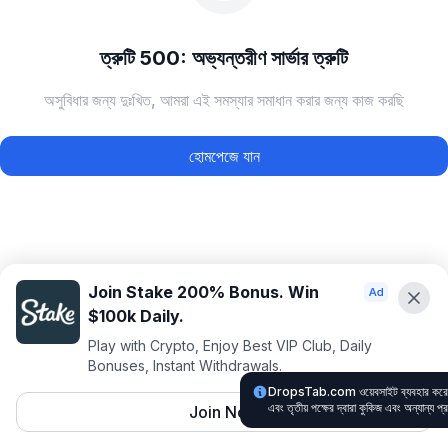
ত্রুটি 500: অভ্যন্তরীণ সার্ভার ত্রুটি
অসুবিধার জন্য দুঃখিত, আমরা এই সমস্যার সমাধান করার জন্য কাজ করছি
হোমপেজে যান
Join Stake 200% Bonus. Win
$100k Daily.
Play with Crypto, Enjoy Best VIP Club, Daily
Bonuses, Instant Withdrawals.
DropsTab.com ওয়েবসাইট ব্যবহার করে, 
এবং তৃতীয় পক্ষের দ্বারা কুকিজ এবং অন্যান্য প
Join Now